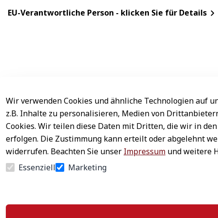
EU-Verantwortliche Person - klicken Sie für Details
Wir verwenden Cookies und ähnliche Technologien auf un
Rechtliches
Service
z.B. Inhalte zu personalisieren, Medien von Drittanbiete
AGB
Kontakt
Cookies. Wir teilen diese Daten mit Dritten, die wir in 
erfolgen. Die Zustimmung kann erteilt oder abgelehnt wer
Impressum
Registrieren
widerrufen. Beachten Sie unser
Impressum
und weitere 
Datenschutz
Zahlung & Ver
Essenziell
Marketing
Widerrufsrecht
Newsletter ab
Widerrufsformular
Häufige Frage
Vertrag widerrufen