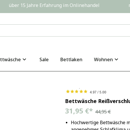
         über 15 Jahre Erfahrung im Onlinehandel                  
ttwäsche
Sale
Bettlaken
Wohnen
Bettwäsche Reißverschl
31,95 €
*
44,95 €
Hochwertige Bettwäsche mi
angenehmes Schlafklima und