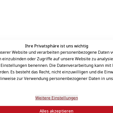
Ihre Privatsphäre ist uns wichtig
serer Website und verarbeiten personenbezogene Daten vo
Sichere Zahlungsarten
rn einzubinden oder Zugriffe auf unsere Website zu analysie
den Einstellungen benennen. Die Datenverarbeitung kann mit
den. Es besteht das Recht, nicht einzuwilligen und die Ein
Hinweise zur Verwendung personenbezogener Daten in un
Schneller Versand
sand
onnieren
n
Weitere Einstellungen
Alles akzeptieren