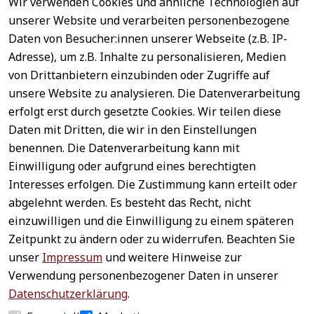
Wir verwenden Cookies und ähnliche Technologien auf
EU-Verantwortliche Person - klicken Sie für Details
unserer Website und verarbeiten personenbezogene
Daten von Besucher:innen unserer Webseite (z.B. IP-
Adresse), um z.B. Inhalte zu personalisieren, Medien
von Drittanbietern einzubinden oder Zugriffe auf
unsere Website zu analysieren. Die Datenverarbeitung
erfolgt erst durch gesetzte Cookies. Wir teilen diese
Daten mit Dritten, die wir in den Einstellungen
benennen. Die Datenverarbeitung kann mit
Sichere 
Einwilligung oder aufgrund eines berechtigten
Rechtliches
Service
Zahlungsar
Interesses erfolgen. Die Zustimmung kann erteilt oder
AGB
Kontakt
ten
abgelehnt werden. Es besteht das Recht, nicht
Impressum
Registrieren
einzuwilligen und die Einwilligung zu einem späteren
Datenschutz
Zahlung &
Zeitpunkt zu ändern oder zu widerrufen. Beachten Sie
Versand
Widerrufsrecht
unser
Impressum
und weitere Hinweise zur
Schneller 
Newsletter 
Widerrufsform
Verwendung personenbezogener Daten in unserer
Versand
abonnieren
ular
Datenschutzerklärung
.
Häufige 