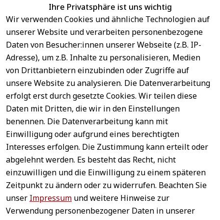
Ihre Privatsphäre ist uns wichtig
Wir verwenden Cookies und ähnliche Technologien auf
EU-Verantwortliche Person - klicken Sie für Details
unserer Website und verarbeiten personenbezogene
Daten von Besucher:innen unserer Webseite (z.B. IP-
Adresse), um z.B. Inhalte zu personalisieren, Medien
von Drittanbietern einzubinden oder Zugriffe auf
unsere Website zu analysieren. Die Datenverarbeitung
erfolgt erst durch gesetzte Cookies. Wir teilen diese
Daten mit Dritten, die wir in den Einstellungen
benennen. Die Datenverarbeitung kann mit
Sichere 
Einwilligung oder aufgrund eines berechtigten
Rechtliches
Service
Zahlungsar
Interesses erfolgen. Die Zustimmung kann erteilt oder
AGB
Kontakt
ten
abgelehnt werden. Es besteht das Recht, nicht
Impressum
Registrieren
einzuwilligen und die Einwilligung zu einem späteren
Datenschutz
Zahlung &
Zeitpunkt zu ändern oder zu widerrufen. Beachten Sie
Versand
Widerrufsrecht
unser
Impressum
und weitere Hinweise zur
Schneller 
Newsletter 
Widerrufsform
Verwendung personenbezogener Daten in unserer
Versand
abonnieren
ular