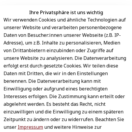
Ihre Privatsphäre ist uns wichtig
Wir verwenden Cookies und ähnliche Technologien auf
EU-Verantwortliche Person - klicken Sie für Details
unserer Website und verarbeiten personenbezogene
Daten von Besucher:innen unserer Webseite (z.B. IP-
Adresse), um z.B. Inhalte zu personalisieren, Medien
von Drittanbietern einzubinden oder Zugriffe auf
unsere Website zu analysieren. Die Datenverarbeitung
erfolgt erst durch gesetzte Cookies. Wir teilen diese
Daten mit Dritten, die wir in den Einstellungen
benennen. Die Datenverarbeitung kann mit
Sichere 
Einwilligung oder aufgrund eines berechtigten
Rechtliches
Service
Zahlungsar
Interesses erfolgen. Die Zustimmung kann erteilt oder
AGB
Kontakt
ten
abgelehnt werden. Es besteht das Recht, nicht
Impressum
Registrieren
einzuwilligen und die Einwilligung zu einem späteren
Datenschutz
Zahlung &
Zeitpunkt zu ändern oder zu widerrufen. Beachten Sie
Versand
Widerrufsrecht
unser
Impressum
und weitere Hinweise zur
Schneller 
Newsletter 