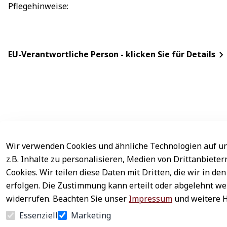
Pflegehinweise
: 
EU-Verantwortliche Person - klicken Sie für Details
Wir verwenden Cookies und ähnliche Technologien auf un
Rechtliches
Service
z.B. Inhalte zu personalisieren, Medien von Drittanbiete
AGB
Kontakt
Cookies. Wir teilen diese Daten mit Dritten, die wir in 
erfolgen. Die Zustimmung kann erteilt oder abgelehnt wer
Impressum
Registrieren
widerrufen. Beachten Sie unser
Impressum
und weitere 
Datenschutz
Zahlung & Ver
Essenziell
Marketing
Widerrufsrecht
Newsletter ab