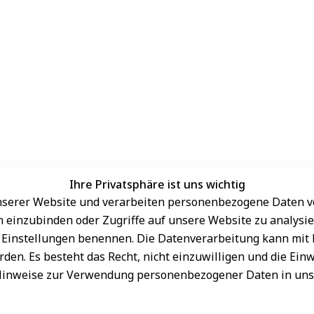
Ihre Privatsphäre ist uns wichtig
serer Website und verarbeiten personenbezogene Daten vo
Sichere Zahlungsarten
rn einzubinden oder Zugriffe auf unsere Website zu analysie
den Einstellungen benennen. Die Datenverarbeitung kann mit
den. Es besteht das Recht, nicht einzuwilligen und die Ein
Hinweise zur Verwendung personenbezogener Daten in un
Schneller Versand
sand
onnieren