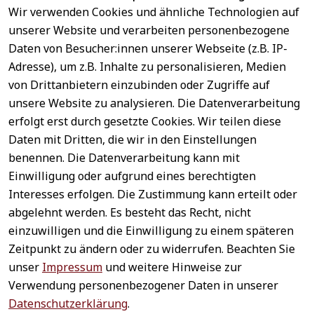
Wir verwenden Cookies und ähnliche Technologien auf
EU-Verantwortliche Person - klicken Sie für Details
unserer Website und verarbeiten personenbezogene
Daten von Besucher:innen unserer Webseite (z.B. IP-
Adresse), um z.B. Inhalte zu personalisieren, Medien
von Drittanbietern einzubinden oder Zugriffe auf
unsere Website zu analysieren. Die Datenverarbeitung
erfolgt erst durch gesetzte Cookies. Wir teilen diese
Daten mit Dritten, die wir in den Einstellungen
benennen. Die Datenverarbeitung kann mit
Sichere 
Einwilligung oder aufgrund eines berechtigten
Rechtliches
Service
Zahlungsar
Interesses erfolgen. Die Zustimmung kann erteilt oder
AGB
Kontakt
ten
abgelehnt werden. Es besteht das Recht, nicht
Impressum
Registrieren
einzuwilligen und die Einwilligung zu einem späteren
Datenschutz
Zahlung &
Zeitpunkt zu ändern oder zu widerrufen. Beachten Sie
Versand
Widerrufsrecht
unser
Impressum
und weitere Hinweise zur
Schneller 
Newsletter 
Widerrufsform
Verwendung personenbezogener Daten in unserer
Versand
abonnieren
ular
Datenschutzerklärung
.