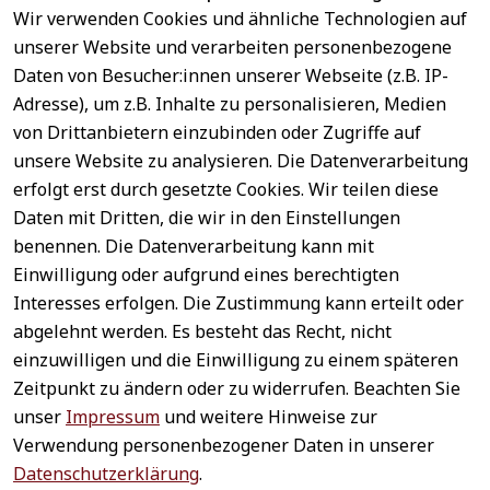
Wir verwenden Cookies und ähnliche Technologien auf
EU-Verantwortliche Person - klicken Sie für Details
unserer Website und verarbeiten personenbezogene
Daten von Besucher:innen unserer Webseite (z.B. IP-
Adresse), um z.B. Inhalte zu personalisieren, Medien
von Drittanbietern einzubinden oder Zugriffe auf
unsere Website zu analysieren. Die Datenverarbeitung
erfolgt erst durch gesetzte Cookies. Wir teilen diese
Daten mit Dritten, die wir in den Einstellungen
benennen. Die Datenverarbeitung kann mit
Sichere 
Einwilligung oder aufgrund eines berechtigten
Rechtliches
Service
Zahlungsar
Interesses erfolgen. Die Zustimmung kann erteilt oder
AGB
Kontakt
ten
abgelehnt werden. Es besteht das Recht, nicht
Impressum
Registrieren
einzuwilligen und die Einwilligung zu einem späteren
Datenschutz
Zahlung &
Zeitpunkt zu ändern oder zu widerrufen. Beachten Sie
Versand
Widerrufsrecht
unser
Impressum
und weitere Hinweise zur
Schneller 
Newsletter 
Widerrufsform
Verwendung personenbezogener Daten in unserer
Versand
abonnieren
ular
Datenschutzerklärung
.