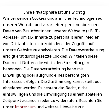
Ihre Privatsphäre ist uns wichtig
Wir verwenden Cookies und ähnliche Technologien auf
EU-Verantwortliche Person - klicken Sie für Details
unserer Website und verarbeiten personenbezogene
Daten von Besucher:innen unserer Webseite (z.B. IP-
Adresse), um z.B. Inhalte zu personalisieren, Medien
von Drittanbietern einzubinden oder Zugriffe auf
unsere Website zu analysieren. Die Datenverarbeitung
erfolgt erst durch gesetzte Cookies. Wir teilen diese
Daten mit Dritten, die wir in den Einstellungen
benennen. Die Datenverarbeitung kann mit
Sichere 
Einwilligung oder aufgrund eines berechtigten
Rechtliches
Service
Zahlungsar
Interesses erfolgen. Die Zustimmung kann erteilt oder
AGB
Kontakt
ten
abgelehnt werden. Es besteht das Recht, nicht
Impressum
Registrieren
einzuwilligen und die Einwilligung zu einem späteren
Datenschutz
Zahlung &
Zeitpunkt zu ändern oder zu widerrufen. Beachten Sie
Versand
Widerrufsrecht
unser
Impressum
und weitere Hinweise zur
Schneller 