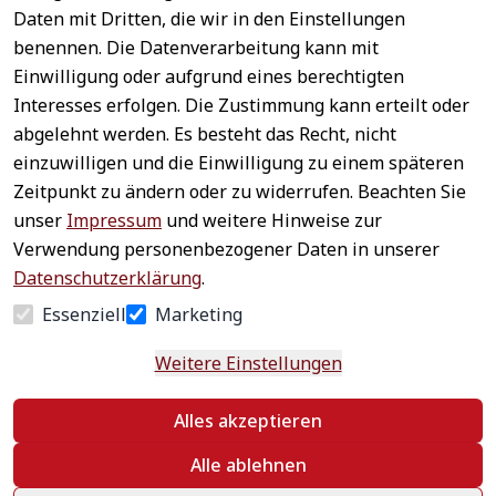
Daten mit Dritten, die wir in den Einstellungen
benennen. Die Datenverarbeitung kann mit
Sichere 
Einwilligung oder aufgrund eines berechtigten
Rechtliches
Service
Zahlungsar
Interesses erfolgen. Die Zustimmung kann erteilt oder
AGB
Kontakt
ten
abgelehnt werden. Es besteht das Recht, nicht
Impressum
Registrieren
einzuwilligen und die Einwilligung zu einem späteren
Datenschutz
Zahlung &
Zeitpunkt zu ändern oder zu widerrufen. Beachten Sie
Versand
Widerrufsrecht
unser
Impressum
und weitere Hinweise zur
Schneller 
Newsletter 
Widerrufsform
Verwendung personenbezogener Daten in unserer
Versand
abonnieren
ular
Datenschutzerklärung
.
Häufige 
Essenziell
Marketing
Fragen
Weitere Einstellungen
Vertrag
Alles akzeptieren
widerrufen
Alle ablehnen