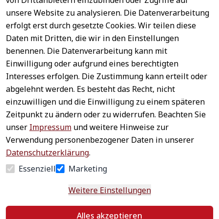
von Drittanbietern einzubinden oder Zugriffe auf
unsere Website zu analysieren. Die Datenverarbeitung
erfolgt erst durch gesetzte Cookies. Wir teilen diese
Daten mit Dritten, die wir in den Einstellungen
benennen. Die Datenverarbeitung kann mit
Sichere 
Einwilligung oder aufgrund eines berechtigten
Rechtliches
Service
Zahlungsar
Interesses erfolgen. Die Zustimmung kann erteilt oder
AGB
Kontakt
ten
abgelehnt werden. Es besteht das Recht, nicht
Impressum
Registrieren
einzuwilligen und die Einwilligung zu einem späteren
Datenschutz
Zahlung &
Zeitpunkt zu ändern oder zu widerrufen. Beachten Sie
Versand
Widerrufsrecht
unser
Impressum
und weitere Hinweise zur
Schneller 
Newsletter 
Widerrufsform
Verwendung personenbezogener Daten in unserer
Versand
abonnieren
ular
Datenschutzerklärung
.
Häufige 
Essenziell
Marketing
Fragen
Weitere Einstellungen
Vertrag
Alles akzeptieren
widerrufen