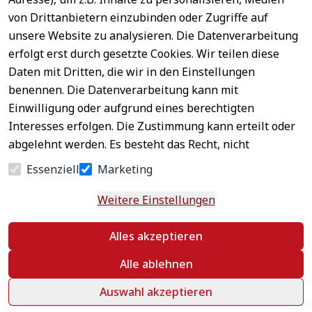
Sichere 
von Drittanbietern einzubinden oder Zugriffe auf
Rechtliches
Service
Zahlungsar
unsere Website zu analysieren. Die Datenverarbeitung
AGB
Kontakt
ten
erfolgt erst durch gesetzte Cookies. Wir teilen diese
Impressum
Registrieren
Daten mit Dritten, die wir in den Einstellungen
Datenschutz
Zahlung &
benennen. Die Datenverarbeitung kann mit
Versand
Widerrufsrecht
Einwilligung oder aufgrund eines berechtigten
Schneller 
Newsletter 
Widerrufsform
Interesses erfolgen. Die Zustimmung kann erteilt oder
Versand
abonnieren
ular
abgelehnt werden. Es besteht das Recht, nicht
Häufige 
einzuwilligen und die Einwilligung zu einem späteren
Essenziell
Marketing
Fragen
Zeitpunkt zu ändern oder zu widerrufen. Beachten Sie
unser
Impressum
und weitere Hinweise zur
Weitere Einstellungen
Verwendung personenbezogener Daten in unserer
Vertrag
Datenschutzerklärung
.
Alles akzeptieren
widerrufen
Alle ablehnen
Auswahl akzeptieren
©
 textildepot24 2026