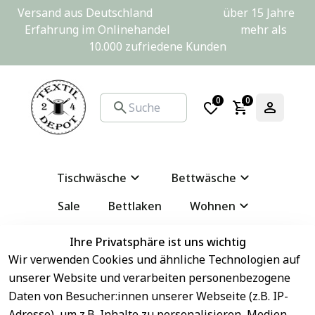
Versand aus Deutschland                         über 15 Jahre 
Erfahrung im Onlinehandel                         mehr als 
10.000 zufriedene Kunden
0
0
Tischwäsche
Bettwäsche
Sale
Bettlaken
Wohnen
DIY
Weihnachten
Ihre Privatsphäre ist uns wichtig
Wir verwenden Cookies und ähnliche Technologien auf
unserer Website und verarbeiten personenbezogene
Daten von Besucher:innen unserer Webseite (z.B. IP-
Adresse), um z.B. Inhalte zu personalisieren, Medien