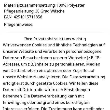
Materialzusammensetzung
: 
100% Polyester
Pflegeanleitung
: 
30 Grad Wäsche
EAN
: 
4251015711856
Pflegehinweise
: 
Ihre Privatsphäre ist uns wichtig
Wir verwenden Cookies und ähnliche Technologien auf
EU-Verantwortliche Person - klicken Sie für Details
unserer Website und verarbeiten personenbezogene
Daten von Besucher:innen unserer Webseite (z.B. IP-
Adresse), um z.B. Inhalte zu personalisieren, Medien
von Drittanbietern einzubinden oder Zugriffe auf
unsere Website zu analysieren. Die Datenverarbeitung
erfolgt erst durch gesetzte Cookies. Wir teilen diese
Daten mit Dritten, die wir in den Einstellungen
benennen. Die Datenverarbeitung kann mit
Sichere 
Einwilligung oder aufgrund eines berechtigten
Rechtliches
Service
Zahlungsar
Interesses erfolgen. Die Zustimmung kann erteilt oder
AGB
Kontakt