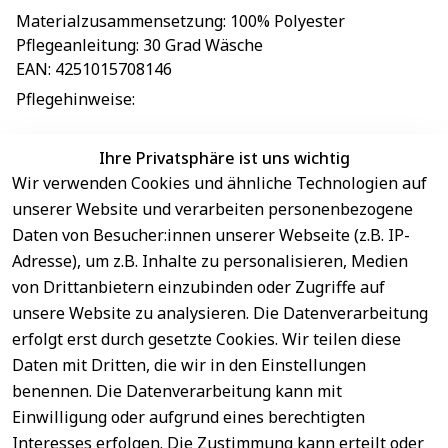
Materialzusammensetzung
: 
100% Polyester
Pflegeanleitung
: 
30 Grad Wäsche
EAN
: 
4251015708146
Pflegehinweise
: 
Ihre Privatsphäre ist uns wichtig
Wir verwenden Cookies und ähnliche Technologien auf
EU-Verantwortliche Person - klicken Sie für Details
unserer Website und verarbeiten personenbezogene
Daten von Besucher:innen unserer Webseite (z.B. IP-
Adresse), um z.B. Inhalte zu personalisieren, Medien
von Drittanbietern einzubinden oder Zugriffe auf
unsere Website zu analysieren. Die Datenverarbeitung
erfolgt erst durch gesetzte Cookies. Wir teilen diese
Daten mit Dritten, die wir in den Einstellungen
benennen. Die Datenverarbeitung kann mit
Sichere 
Einwilligung oder aufgrund eines berechtigten
Rechtliches
Service
Zahlungsar
Interesses erfolgen. Die Zustimmung kann erteilt oder
AGB
Kontakt