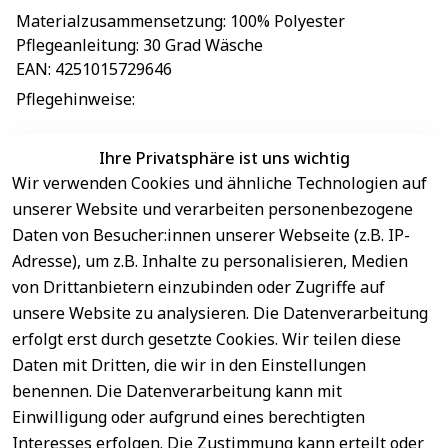
Materialzusammensetzung
: 
100% Polyester
Pflegeanleitung
: 
30 Grad Wäsche
EAN
: 
4251015729646
Pflegehinweise
: 
Ihre Privatsphäre ist uns wichtig
Wir verwenden Cookies und ähnliche Technologien auf
EU-Verantwortliche Person - klicken Sie für Details
unserer Website und verarbeiten personenbezogene
Daten von Besucher:innen unserer Webseite (z.B. IP-
Adresse), um z.B. Inhalte zu personalisieren, Medien
von Drittanbietern einzubinden oder Zugriffe auf
unsere Website zu analysieren. Die Datenverarbeitung
erfolgt erst durch gesetzte Cookies. Wir teilen diese
Daten mit Dritten, die wir in den Einstellungen
benennen. Die Datenverarbeitung kann mit
Sichere 
Einwilligung oder aufgrund eines berechtigten
Rechtliches
Service
Zahlungsar
Interesses erfolgen. Die Zustimmung kann erteilt oder
AGB
Kontakt