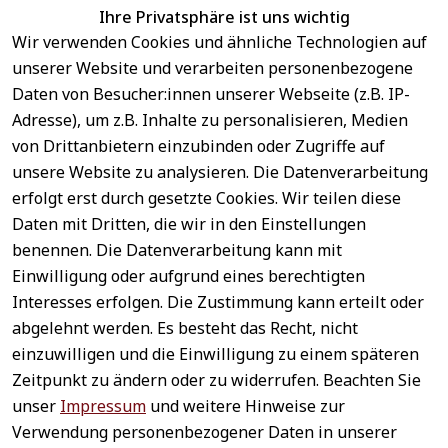
Ihre Privatsphäre ist uns wichtig
Wir verwenden Cookies und ähnliche Technologien auf
EU-Verantwortliche Person - klicken Sie für Details
unserer Website und verarbeiten personenbezogene
Daten von Besucher:innen unserer Webseite (z.B. IP-
Adresse), um z.B. Inhalte zu personalisieren, Medien
von Drittanbietern einzubinden oder Zugriffe auf
unsere Website zu analysieren. Die Datenverarbeitung
erfolgt erst durch gesetzte Cookies. Wir teilen diese
Daten mit Dritten, die wir in den Einstellungen
benennen. Die Datenverarbeitung kann mit
Sichere 
Einwilligung oder aufgrund eines berechtigten
Rechtliches
Service
Zahlungsar
Interesses erfolgen. Die Zustimmung kann erteilt oder
AGB
Kontakt
ten
abgelehnt werden. Es besteht das Recht, nicht
Impressum
Registrieren
einzuwilligen und die Einwilligung zu einem späteren
Datenschutz
Zahlung &
Zeitpunkt zu ändern oder zu widerrufen. Beachten Sie
Versand
Widerrufsrecht
unser
Impressum
und weitere Hinweise zur
Schneller 
Newsletter 
Widerrufsform
Verwendung personenbezogener Daten in unserer
Versand
abonnieren