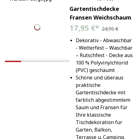
Gartentischdecke
Fransen Weichschaum
17,95 €
*
24,95 €
Dekorativ - Abwaschbar 
- Wetterfest – Waschbar 
– Rutschfest - Decke aus 
100 % Polyvinylchlorid 
(PVC) geschäumt
Schöne und überaus 
praktische 
Gartentischdecke mit 
farblich abgestimmtem 
Saum und Fransen für 
Ihre klassische 
Tischdekoration für 
Garten, Balkon, 
Terrasse u. Camping.