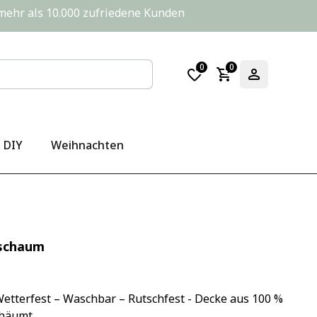
       mehr als 10.000 zufriedene Kunden
0
0
DIY
Weihnachten
hschaum
etterfest – Waschbar – Rutschfest - Decke aus 100 % 
chäumt