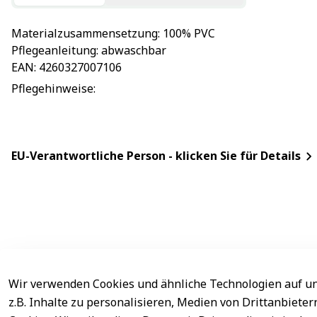
Materialzusammensetzung
: 
100% PVC
Pflegeanleitung
: 
abwaschbar
EAN
: 
4260327007106
Pflegehinweise
: 
EU-Verantwortliche Person - klicken Sie für Details
Wir verwenden Cookies und ähnliche Technologien auf un
Rechtliches
Service
z.B. Inhalte zu personalisieren, Medien von Drittanbiete
AGB
Kontakt