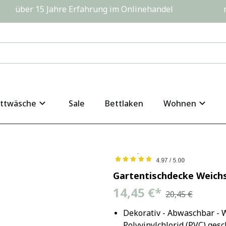
         über 15 Jahre Erfahrung im Onlinehandel                  
ttwäsche
Sale
Bettlaken
Wohnen
Gartentischdecke Weic
14,45 €
*
20,45 €
Dekorativ - Abwaschbar - W
Polyvinylchlorid (PVC) ges