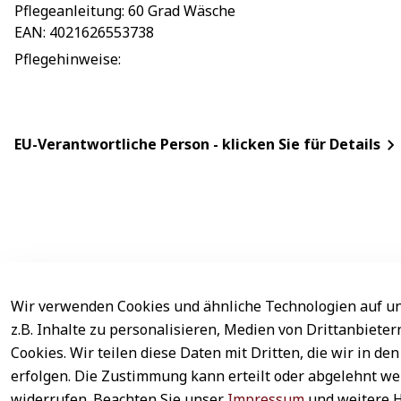
Pflegeanleitung
: 
60 Grad Wäsche
EAN
: 
4021626553738
Pflegehinweise
: 
EU-Verantwortliche Person - klicken Sie für Details
Wir verwenden Cookies und ähnliche Technologien auf un
Rechtliches
Service
z.B. Inhalte zu personalisieren, Medien von Drittanbiete
AGB
Kontakt
Cookies. Wir teilen diese Daten mit Dritten, die wir in 
erfolgen. Die Zustimmung kann erteilt oder abgelehnt wer
Impressum
Registrieren
widerrufen. Beachten Sie unser
Impressum
und weitere 