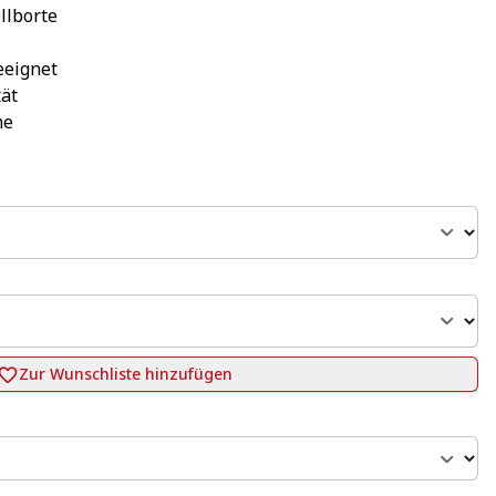
llborte
eeignet
tät
me
Zur Wunschliste hinzufügen