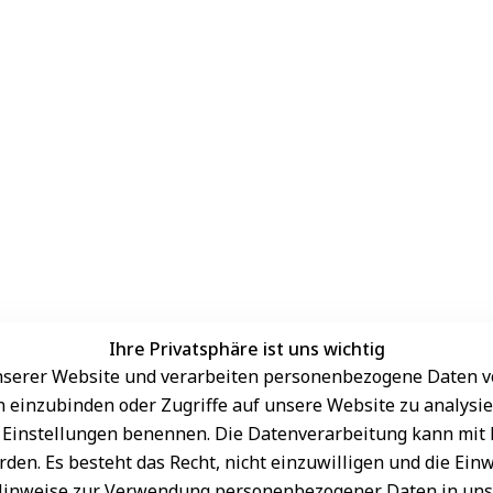
Ihre Privatsphäre ist uns wichtig
serer Website und verarbeiten personenbezogene Daten vo
Sichere Zahlungsarten
rn einzubinden oder Zugriffe auf unsere Website zu analysie
den Einstellungen benennen. Die Datenverarbeitung kann mit
den. Es besteht das Recht, nicht einzuwilligen und die Ein
Hinweise zur Verwendung personenbezogener Daten in un
Schneller Versand