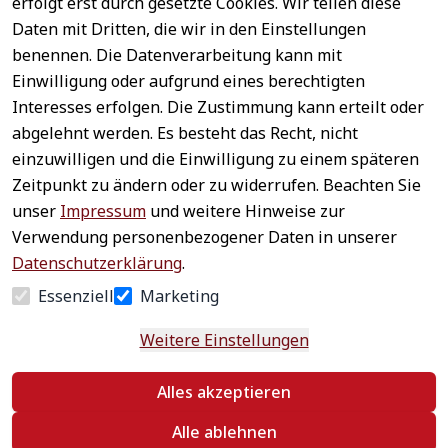
erfolgt erst durch gesetzte Cookies. Wir teilen diese
Daten mit Dritten, die wir in den Einstellungen
benennen. Die Datenverarbeitung kann mit
Sichere 
Einwilligung oder aufgrund eines berechtigten
Rechtliches
Service
Zahlungsar
Interesses erfolgen. Die Zustimmung kann erteilt oder
AGB
Kontakt
ten
abgelehnt werden. Es besteht das Recht, nicht
Impressum
Registrieren
einzuwilligen und die Einwilligung zu einem späteren
Datenschutz
Zahlung &
Zeitpunkt zu ändern oder zu widerrufen. Beachten Sie
Versand
Widerrufsrecht
unser
Impressum
und weitere Hinweise zur
Schneller 
Newsletter 
Widerrufsform
Verwendung personenbezogener Daten in unserer
Versand
abonnieren
ular
Datenschutzerklärung
.
Häufige 
Essenziell
Marketing
Fragen
Weitere Einstellungen
Vertrag
Alles akzeptieren
widerrufen
Alle ablehnen