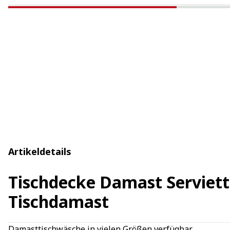
Artikeldetails
Tischdecke Damast Serviet
Tischdamast
Damasttischwäsche in vielen Größen verfügbar