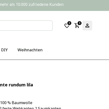
       mehr als 10.000 zufriedene Kunden
0
0
DIY
Weihnachten
nte rundum lila
- 100 % Baumwolle
- 2 feste Webkanten 2 Saumkanten