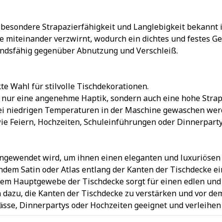
re besondere Strapazierfähigkeit und Langlebigkeit bekannt i
e miteinander verzwirnt, wodurch ein dichtes und festes G
andsfähig gegenüber Abnutzung und Verschleiß.
e Wahl für stilvolle Tischdekorationen.
t nur eine angenehme Haptik, sondern auch eine hohe Strapa
e bei niedrigen Temperaturen in der Maschine gewaschen we
wie Feiern, Hochzeiten, Schuleinführungen oder Dinnerpar
angewendet wird, um ihnen einen eleganten und luxuriösen 
endem Satin oder Atlas entlang der Kanten der Tischdecke e
m Hauptgewebe der Tischdecke sorgt für einen edlen und ra
ch dazu, die Kanten der Tischdecke zu verstärken und vor d
lässe, Dinnerpartys oder Hochzeiten geeignet und verleihen