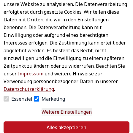
unsere Website zu analysieren. Die Datenverarbeitung
erfolgt erst durch gesetzte Cookies. Wir teilen diese
Daten mit Dritten, die wir in den Einstellungen
benennen. Die Datenverarbeitung kann mit
Sichere 
Einwilligung oder aufgrund eines berechtigten
Rechtliches
Service
Zahlungsar
Interesses erfolgen. Die Zustimmung kann erteilt oder
AGB
Kontakt
ten
abgelehnt werden. Es besteht das Recht, nicht
Impressum
Registrieren
einzuwilligen und die Einwilligung zu einem späteren
Datenschutz
Zahlung &
Zeitpunkt zu ändern oder zu widerrufen. Beachten Sie
Versand
Widerrufsrecht
unser
Impressum
und weitere Hinweise zur
Schneller 
Newsletter 
Widerrufsform
Verwendung personenbezogener Daten in unserer
Versand
abonnieren
ular
Datenschutzerklärung
.
Häufige 
Essenziell
Marketing
Fragen
Weitere Einstellungen
Vertrag
Alles akzeptieren
widerrufen