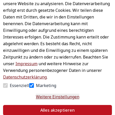
unsere Website zu analysieren. Die Datenverarbeitung
erfolgt erst durch gesetzte Cookies. Wir teilen diese
Daten mit Dritten, die wir in den Einstellungen
benennen. Die Datenverarbeitung kann mit
Sichere 
Einwilligung oder aufgrund eines berechtigten
Rechtliches
Service
Zahlungsar
Interesses erfolgen. Die Zustimmung kann erteilt oder
AGB
Kontakt
ten
abgelehnt werden. Es besteht das Recht, nicht
Impressum
Registrieren
einzuwilligen und die Einwilligung zu einem späteren
Datenschutz
Zahlung &
Zeitpunkt zu ändern oder zu widerrufen. Beachten Sie
Versand
Widerrufsrecht
unser
Impressum
und weitere Hinweise zur
Schneller 
Newsletter 
Widerrufsform
Verwendung personenbezogener Daten in unserer
Versand
abonnieren
ular
Datenschutzerklärung
.
Häufige 
Essenziell
Marketing
Fragen
Weitere Einstellungen
Vertrag
Alles akzeptieren
widerrufen