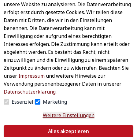
unsere Website zu analysieren. Die Datenverarbeitung
erfolgt erst durch gesetzte Cookies. Wir teilen diese
Daten mit Dritten, die wir in den Einstellungen
benennen. Die Datenverarbeitung kann mit
Sichere 
Einwilligung oder aufgrund eines berechtigten
Rechtliches
Service
Zahlungsar
Interesses erfolgen. Die Zustimmung kann erteilt oder
AGB
Kontakt
ten
abgelehnt werden. Es besteht das Recht, nicht
Impressum
Registrieren
einzuwilligen und die Einwilligung zu einem späteren
Datenschutz
Zahlung &
Zeitpunkt zu ändern oder zu widerrufen. Beachten Sie
Versand
Widerrufsrecht
unser
Impressum
und weitere Hinweise zur
Schneller 
Newsletter 
Widerrufsform
Verwendung personenbezogener Daten in unserer
Versand
abonnieren
ular
Datenschutzerklärung
.
Häufige 
Essenziell
Marketing
Fragen
Weitere Einstellungen
Vertrag
Alles akzeptieren
widerrufen