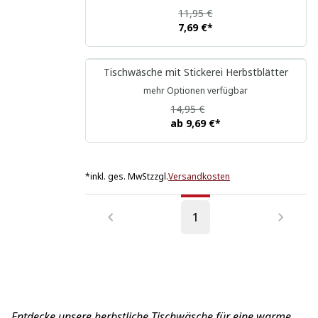
11,95 €
7,69 €
*
Tischwäsche mit Stickerei Herbstblätter
mehr Optionen verfügbar
14,95 €
ab
9,69 €
*
*
inkl. ges. MwSt
zzgl.
Versandkosten
1
Entdecke unsere herbstliche Tischwäsche für eine warme