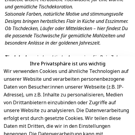
und gemütliche Tischdekoration.
Saisonale Farben, natürliche Motive und stimmungsvolle
Designs bringen herbstliches Flair in Küche und Esszimmer.
Ob Tischdecken, Läufer oder Mitteldecken – hier findest Du
die passende Tischwäsche für gemütliche Mahlzeiten und
besondere Anlässe in der goldenen Jahreszeit.
Tischdecken
sind praktische Accessoires für Dein Zuhause.
Ihre Privatsphäre ist uns wichtig
Sie schützen den Tisch vor Schmutz und Kratzern.
Wir verwenden Cookies und ähnliche Technologien auf
Mit verschiedenen Designs und Materialien können sie den
Raum optisch aufwerten.
unserer Website und verarbeiten personenbezogene
Unsere Tischdecken sind in verschiedenen Größen erhältlich
Daten von Besucher:innen unserer Webseite (z.B. IP-
und passen sich somit jedem Tisch an.
Adresse), um z.B. Inhalte zu personalisieren, Medien
von Drittanbietern einzubinden oder Zugriffe auf
unsere Website zu analysieren. Die Datenverarbeitung
erfolgt erst durch gesetzte Cookies. Wir teilen diese
Daten mit Dritten, die wir in den Einstellungen
benennen. Die Datenverarbeitung kann mit