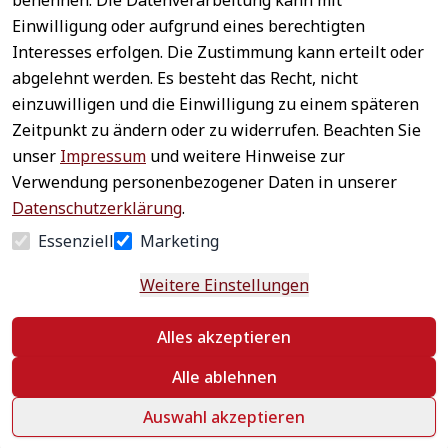
benennen. Die Datenverarbeitung kann mit
Sichere 
Einwilligung oder aufgrund eines berechtigten
Rechtliches
Service
Zahlungsar
Interesses erfolgen. Die Zustimmung kann erteilt oder
AGB
Kontakt
ten
abgelehnt werden. Es besteht das Recht, nicht
Impressum
Registrieren
einzuwilligen und die Einwilligung zu einem späteren
Datenschutz
Zahlung &
Zeitpunkt zu ändern oder zu widerrufen. Beachten Sie
Versand
Widerrufsrecht
unser
Impressum
und weitere Hinweise zur
Schneller 
Newsletter 
Widerrufsform
Verwendung personenbezogener Daten in unserer
Versand
abonnieren
ular
Datenschutzerklärung
.
Häufige 
Essenziell
Marketing
Fragen
Weitere Einstellungen
Vertrag
Alles akzeptieren
widerrufen
Alle ablehnen
Auswahl akzeptieren
©
 textildepot24 2026