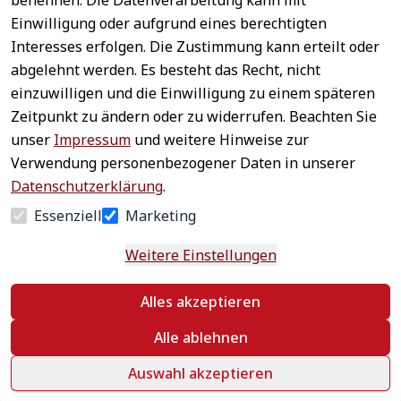
benennen. Die Datenverarbeitung kann mit
Sichere 
Einwilligung oder aufgrund eines berechtigten
Rechtliches
Service
Zahlungsar
Interesses erfolgen. Die Zustimmung kann erteilt oder
AGB
Kontakt
ten
abgelehnt werden. Es besteht das Recht, nicht
Impressum
Registrieren
einzuwilligen und die Einwilligung zu einem späteren
Datenschutz
Zahlung &
Zeitpunkt zu ändern oder zu widerrufen. Beachten Sie
Versand
Widerrufsrecht
unser
Impressum
und weitere Hinweise zur
Schneller 
Newsletter 
Widerrufsform
Verwendung personenbezogener Daten in unserer
Versand
abonnieren
ular
Datenschutzerklärung
.
Häufige 
Essenziell
Marketing
Fragen
Weitere Einstellungen
Vertrag
Alles akzeptieren
widerrufen
Alle ablehnen
Auswahl akzeptieren
©
 textildepot24 2026