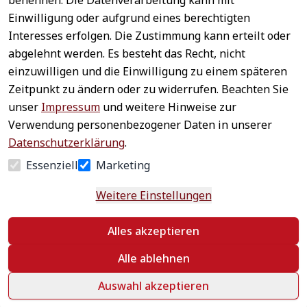
benennen. Die Datenverarbeitung kann mit
Sichere 
Einwilligung oder aufgrund eines berechtigten
Rechtliches
Service
Zahlungsar
Interesses erfolgen. Die Zustimmung kann erteilt oder
AGB
Kontakt
ten
abgelehnt werden. Es besteht das Recht, nicht
Impressum
Registrieren
einzuwilligen und die Einwilligung zu einem späteren
Datenschutz
Zahlung &
Zeitpunkt zu ändern oder zu widerrufen. Beachten Sie
Versand
Widerrufsrecht
unser
Impressum
und weitere Hinweise zur
Schneller 
Newsletter 
Widerrufsform
Verwendung personenbezogener Daten in unserer
Versand
abonnieren
ular
Datenschutzerklärung
.
Häufige 
Essenziell
Marketing
Fragen
Weitere Einstellungen
Vertrag
Alles akzeptieren
widerrufen
Alle ablehnen
Auswahl akzeptieren
©
 textildepot24 2026