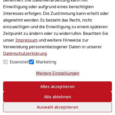
benennen. Die Datenverarbeitung kann mit
Sichere 
Einwilligung oder aufgrund eines berechtigten
Rechtliches
Service
Zahlungsar
Interesses erfolgen. Die Zustimmung kann erteilt oder
AGB
Kontakt
ten
abgelehnt werden. Es besteht das Recht, nicht
Impressum
Registrieren
einzuwilligen und die Einwilligung zu einem späteren
Datenschutz
Zahlung &
Zeitpunkt zu ändern oder zu widerrufen. Beachten Sie
Versand
Widerrufsrecht
unser
Impressum
und weitere Hinweise zur
Schneller 
Newsletter 
Widerrufsform
Verwendung personenbezogener Daten in unserer
Versand
abonnieren
ular
Datenschutzerklärung
.
Häufige 
Essenziell
Marketing
Fragen
Weitere Einstellungen
Vertrag
Alles akzeptieren
widerrufen
Alle ablehnen
Auswahl akzeptieren
©
 textildepot24 2026