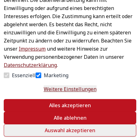
benennen. Die Datenverarbeitung kann mit
Sichere 
Einwilligung oder aufgrund eines berechtigten
Rechtliches
Service
Zahlungsar
Interesses erfolgen. Die Zustimmung kann erteilt oder
AGB
Kontakt
ten
abgelehnt werden. Es besteht das Recht, nicht
Impressum
Registrieren
einzuwilligen und die Einwilligung zu einem späteren
Datenschutz
Zahlung &
Zeitpunkt zu ändern oder zu widerrufen. Beachten Sie
Versand
Widerrufsrecht
unser
Impressum
und weitere Hinweise zur
Schneller 
Newsletter 
Widerrufsform
Verwendung personenbezogener Daten in unserer
Versand
abonnieren
ular
Datenschutzerklärung
.
Häufige 
Essenziell
Marketing
Fragen
Weitere Einstellungen
Vertrag
Alles akzeptieren
widerrufen
Alle ablehnen
Auswahl akzeptieren
©
 textildepot24 2026