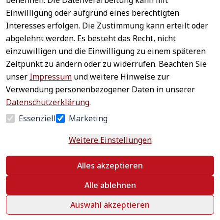
benennen. Die Datenverarbeitung kann mit
Sichere 
Einwilligung oder aufgrund eines berechtigten
Rechtliches
Service
Zahlungsar
Interesses erfolgen. Die Zustimmung kann erteilt oder
AGB
Kontakt
ten
abgelehnt werden. Es besteht das Recht, nicht
Impressum
Registrieren
einzuwilligen und die Einwilligung zu einem späteren
Datenschutz
Zahlung &
Zeitpunkt zu ändern oder zu widerrufen. Beachten Sie
Versand
Widerrufsrecht
unser
Impressum
und weitere Hinweise zur
Schneller 
Newsletter 
Widerrufsform
Verwendung personenbezogener Daten in unserer
Versand
abonnieren
ular
Datenschutzerklärung
.
Häufige 
Essenziell
Marketing
Fragen
Weitere Einstellungen
Vertrag
Alles akzeptieren
widerrufen
Alle ablehnen
Auswahl akzeptieren
©
 textildepot24 2026