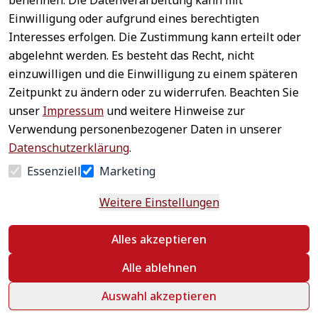
benennen. Die Datenverarbeitung kann mit
Sichere 
Einwilligung oder aufgrund eines berechtigten
Rechtliches
Service
Zahlungsar
Interesses erfolgen. Die Zustimmung kann erteilt oder
AGB
Kontakt
ten
abgelehnt werden. Es besteht das Recht, nicht
Impressum
Registrieren
einzuwilligen und die Einwilligung zu einem späteren
Datenschutz
Zahlung &
Zeitpunkt zu ändern oder zu widerrufen. Beachten Sie
Versand
Widerrufsrecht
unser
Impressum
und weitere Hinweise zur
Schneller 
Newsletter 
Widerrufsform
Verwendung personenbezogener Daten in unserer
Versand
abonnieren
ular
Datenschutzerklärung
.
Häufige 
Essenziell
Marketing
Fragen
Weitere Einstellungen
Vertrag
Alles akzeptieren
widerrufen
Alle ablehnen
Auswahl akzeptieren
©
 textildepot24 2026