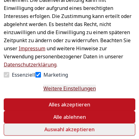
benennen. Die Datenverarbeitung kann mit
Sichere 
Einwilligung oder aufgrund eines berechtigten
Rechtliches
Service
Zahlungsar
Interesses erfolgen. Die Zustimmung kann erteilt oder
AGB
Kontakt
ten
abgelehnt werden. Es besteht das Recht, nicht
Impressum
Registrieren
einzuwilligen und die Einwilligung zu einem späteren
Datenschutz
Zahlung &
Zeitpunkt zu ändern oder zu widerrufen. Beachten Sie
Versand
Widerrufsrecht
unser
Impressum
und weitere Hinweise zur
Schneller 
Newsletter 
Widerrufsform
Verwendung personenbezogener Daten in unserer
Versand
abonnieren
ular
Datenschutzerklärung
.
Häufige 
Essenziell
Marketing
Fragen
Weitere Einstellungen
Vertrag
Alles akzeptieren
widerrufen
Alle ablehnen
Auswahl akzeptieren
©
 textildepot24 2026