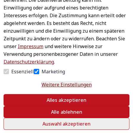
benennen. Die Datenverarbeitung kann mit
Sichere 
Einwilligung oder aufgrund eines berechtigten
Rechtliches
Service
Zahlungsar
Interesses erfolgen. Die Zustimmung kann erteilt oder
AGB
Kontakt
ten
abgelehnt werden. Es besteht das Recht, nicht
Impressum
Registrieren
einzuwilligen und die Einwilligung zu einem späteren
Datenschutz
Zahlung &
Zeitpunkt zu ändern oder zu widerrufen. Beachten Sie
Versand
Widerrufsrecht
unser
Impressum
und weitere Hinweise zur
Schneller 
Newsletter 
Widerrufsform
Verwendung personenbezogener Daten in unserer
Versand
abonnieren
ular
Datenschutzerklärung
.
Häufige 
Essenziell
Marketing
Fragen
Weitere Einstellungen
Vertrag
Alles akzeptieren
widerrufen
Alle ablehnen
Auswahl akzeptieren
©
 textildepot24 2026