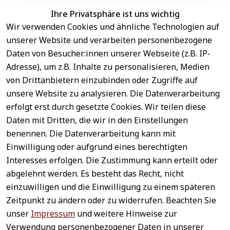
Ihre Privatsphäre ist uns wichtig
Wir verwenden Cookies und ähnliche Technologien auf
EU-Verantwortliche Person - klicken Sie für Details
unserer Website und verarbeiten personenbezogene
Daten von Besucher:innen unserer Webseite (z.B. IP-
Adresse), um z.B. Inhalte zu personalisieren, Medien
von Drittanbietern einzubinden oder Zugriffe auf
unsere Website zu analysieren. Die Datenverarbeitung
erfolgt erst durch gesetzte Cookies. Wir teilen diese
Daten mit Dritten, die wir in den Einstellungen
benennen. Die Datenverarbeitung kann mit
Sichere 
Einwilligung oder aufgrund eines berechtigten
Rechtliches
Service
Zahlungsar
Interesses erfolgen. Die Zustimmung kann erteilt oder
AGB
Kontakt
ten
abgelehnt werden. Es besteht das Recht, nicht
Impressum
Registrieren
einzuwilligen und die Einwilligung zu einem späteren
Datenschutz
Zahlung &
Zeitpunkt zu ändern oder zu widerrufen. Beachten Sie
Versand
Widerrufsrecht
unser
Impressum
und weitere Hinweise zur
Schneller 
Newsletter 
Widerrufsform
Verwendung personenbezogener Daten in unserer
Versand