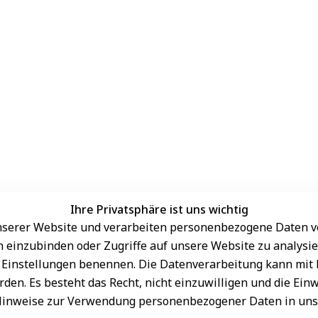
Ihre Privatsphäre ist uns wichtig
serer Website und verarbeiten personenbezogene Daten vo
Sichere Zahlungsarten
rn einzubinden oder Zugriffe auf unsere Website zu analysie
den Einstellungen benennen. Die Datenverarbeitung kann mit
den. Es besteht das Recht, nicht einzuwilligen und die Ein
Hinweise zur Verwendung personenbezogener Daten in un
Schneller Versand
sand