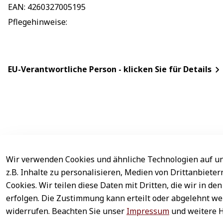
EAN
: 
4260327005195
Pflegehinweise
: 
EU-Verantwortliche Person - klicken Sie für Details
Wir verwenden Cookies und ähnliche Technologien auf un
Rechtliches
Service
z.B. Inhalte zu personalisieren, Medien von Drittanbiete
AGB
Kontakt
Cookies. Wir teilen diese Daten mit Dritten, die wir in 
erfolgen. Die Zustimmung kann erteilt oder abgelehnt wer
Impressum
Registrieren
widerrufen. Beachten Sie unser
Impressum
und weitere 
Datenschutz
Zahlung & Ver