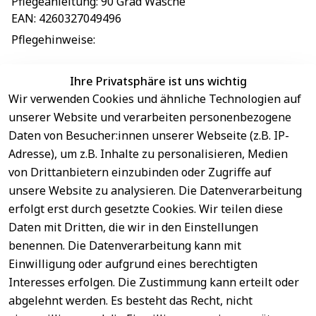
Pflegeanleitung
: 
90 Grad Wäsche
EAN
: 
4260327049496
Pflegehinweise
: 
Ihre Privatsphäre ist uns wichtig
Wir verwenden Cookies und ähnliche Technologien auf
EU-Verantwortliche Person - klicken Sie für Details
unserer Website und verarbeiten personenbezogene
Daten von Besucher:innen unserer Webseite (z.B. IP-
Adresse), um z.B. Inhalte zu personalisieren, Medien
von Drittanbietern einzubinden oder Zugriffe auf
unsere Website zu analysieren. Die Datenverarbeitung
erfolgt erst durch gesetzte Cookies. Wir teilen diese
Daten mit Dritten, die wir in den Einstellungen
benennen. Die Datenverarbeitung kann mit
Sichere 
Einwilligung oder aufgrund eines berechtigten
Rechtliches
Service
Zahlungsar
Interesses erfolgen. Die Zustimmung kann erteilt oder
AGB
Kontakt
ten
abgelehnt werden. Es besteht das Recht, nicht
Impressum
Registrieren