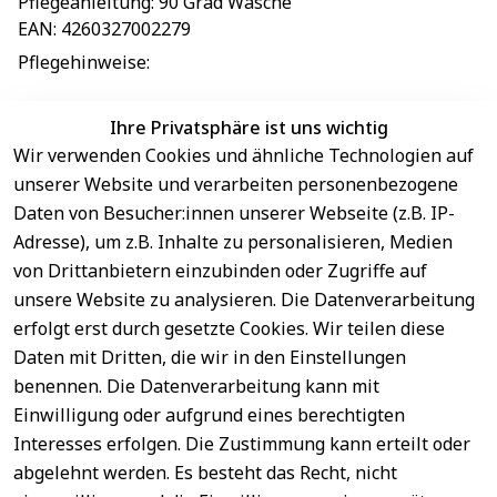
Pflegeanleitung
: 
90 Grad Wäsche
EAN
: 
4260327002279
Pflegehinweise
: 
Ihre Privatsphäre ist uns wichtig
Wir verwenden Cookies und ähnliche Technologien auf
EU-Verantwortliche Person - klicken Sie für Details
unserer Website und verarbeiten personenbezogene
Daten von Besucher:innen unserer Webseite (z.B. IP-
Adresse), um z.B. Inhalte zu personalisieren, Medien
von Drittanbietern einzubinden oder Zugriffe auf
unsere Website zu analysieren. Die Datenverarbeitung
erfolgt erst durch gesetzte Cookies. Wir teilen diese
Daten mit Dritten, die wir in den Einstellungen
benennen. Die Datenverarbeitung kann mit
Sichere 
Einwilligung oder aufgrund eines berechtigten
Rechtliches
Service
Zahlungsar
Interesses erfolgen. Die Zustimmung kann erteilt oder
AGB
Kontakt
ten
abgelehnt werden. Es besteht das Recht, nicht
Impressum
Registrieren