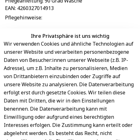
Pflegeanleitung
: 
90 Grad Wäsche
EAN
: 
4260327014913
Pflegehinweise
: 
Ihre Privatsphäre ist uns wichtig
Wir verwenden Cookies und ähnliche Technologien auf
EU-Verantwortliche Person - klicken Sie für Details
unserer Website und verarbeiten personenbezogene
Daten von Besucher:innen unserer Webseite (z.B. IP-
Adresse), um z.B. Inhalte zu personalisieren, Medien
von Drittanbietern einzubinden oder Zugriffe auf
unsere Website zu analysieren. Die Datenverarbeitung
erfolgt erst durch gesetzte Cookies. Wir teilen diese
Daten mit Dritten, die wir in den Einstellungen
benennen. Die Datenverarbeitung kann mit
Sichere 
Einwilligung oder aufgrund eines berechtigten
Rechtliches
Service
Zahlungsar
Interesses erfolgen. Die Zustimmung kann erteilt oder
AGB
Kontakt
ten
abgelehnt werden. Es besteht das Recht, nicht
Impressum
Registrieren