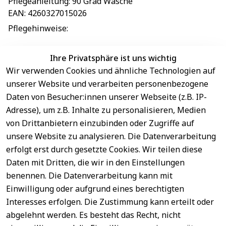
Pflegeanleitung
: 
90 Grad Wäsche
EAN
: 
4260327015026
Pflegehinweise
: 
Ihre Privatsphäre ist uns wichtig
Wir verwenden Cookies und ähnliche Technologien auf
EU-Verantwortliche Person - klicken Sie für Details
unserer Website und verarbeiten personenbezogene
Daten von Besucher:innen unserer Webseite (z.B. IP-
Adresse), um z.B. Inhalte zu personalisieren, Medien
von Drittanbietern einzubinden oder Zugriffe auf
unsere Website zu analysieren. Die Datenverarbeitung
erfolgt erst durch gesetzte Cookies. Wir teilen diese
Daten mit Dritten, die wir in den Einstellungen
benennen. Die Datenverarbeitung kann mit
Sichere 
Einwilligung oder aufgrund eines berechtigten
Rechtliches
Service
Zahlungsar
Interesses erfolgen. Die Zustimmung kann erteilt oder
AGB
Kontakt
ten
abgelehnt werden. Es besteht das Recht, nicht
Impressum
Registrieren