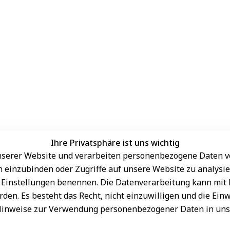
Ihre Privatsphäre ist uns wichtig
serer Website und verarbeiten personenbezogene Daten vo
Sichere Zahlungsarten
rn einzubinden oder Zugriffe auf unsere Website zu analysie
den Einstellungen benennen. Die Datenverarbeitung kann mit
den. Es besteht das Recht, nicht einzuwilligen und die Ein
Hinweise zur Verwendung personenbezogener Daten in un
Schneller Versand
sand
onnieren