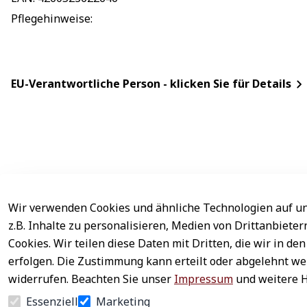
Pflegehinweise
: 
EU-Verantwortliche Person - klicken Sie für Details
Wir verwenden Cookies und ähnliche Technologien auf un
Rechtliches
Service
z.B. Inhalte zu personalisieren, Medien von Drittanbiete
AGB
Kontakt
Cookies. Wir teilen diese Daten mit Dritten, die wir in 
erfolgen. Die Zustimmung kann erteilt oder abgelehnt wer
Impressum
Registrieren
widerrufen. Beachten Sie unser
Impressum
und weitere 
Datenschutz
Zahlung & Ver
Essenziell
Marketing
Widerrufsrecht
Newsletter ab