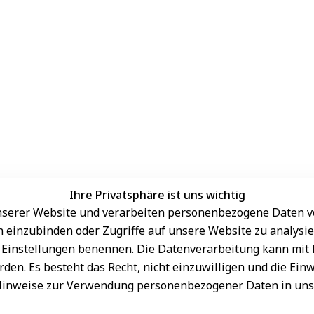
Ihre Privatsphäre ist uns wichtig
serer Website und verarbeiten personenbezogene Daten vo
Sichere Zahlungsarten
rn einzubinden oder Zugriffe auf unsere Website zu analysie
den Einstellungen benennen. Die Datenverarbeitung kann mit
den. Es besteht das Recht, nicht einzuwilligen und die Ein
Hinweise zur Verwendung personenbezogener Daten in un
Schneller Versand
sand
onnieren