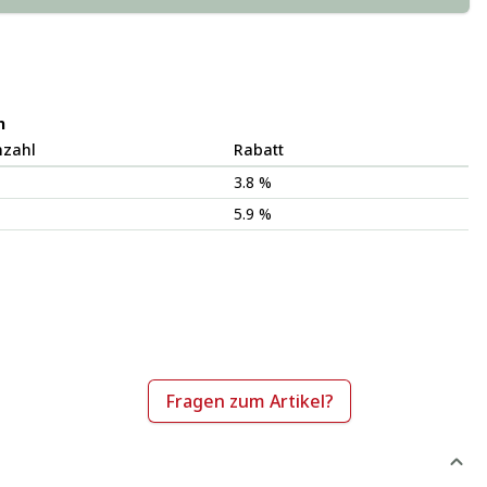
n
nzahl
Rabatt
3.8 %
5.9 %
Fragen zum Artikel?