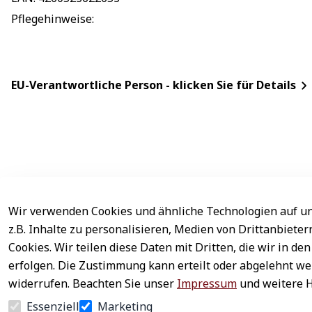
Pflegehinweise
: 
EU-Verantwortliche Person - klicken Sie für Details
Wir verwenden Cookies und ähnliche Technologien auf un
Rechtliches
Service
z.B. Inhalte zu personalisieren, Medien von Drittanbiete
AGB
Kontakt
Cookies. Wir teilen diese Daten mit Dritten, die wir in 
erfolgen. Die Zustimmung kann erteilt oder abgelehnt wer
Impressum
Registrieren
widerrufen. Beachten Sie unser
Impressum
und weitere 
Datenschutz
Zahlung & Ver
Essenziell
Marketing
Widerrufsrecht
Newsletter ab