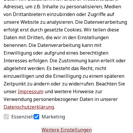
Adresse), um z.B. Inhalte zu personalisieren, Medien
von Drittanbietern einzubinden oder Zugriffe auf
unsere Website zu analysieren. Die Datenverarbeitung
erfolgt erst durch gesetzte Cookies. Wir teilen diese
Daten mit Dritten, die wir in den Einstellungen
benennen. Die Datenverarbeitung kann mit
Sichere 
Einwilligung oder aufgrund eines berechtigten
Rechtliches
Service
Zahlungsar
Interesses erfolgen. Die Zustimmung kann erteilt oder
AGB
Kontakt
ten
abgelehnt werden. Es besteht das Recht, nicht
Impressum
Registrieren
einzuwilligen und die Einwilligung zu einem späteren
Datenschutz
Zahlung &
Zeitpunkt zu ändern oder zu widerrufen. Beachten Sie
Versand
Widerrufsrecht
unser
Impressum
und weitere Hinweise zur
Schneller 
Newsletter 
Widerrufsform
Verwendung personenbezogener Daten in unserer
Versand
abonnieren
ular
Datenschutzerklärung
.
Häufige 
Essenziell
Marketing
Fragen
Weitere Einstellungen