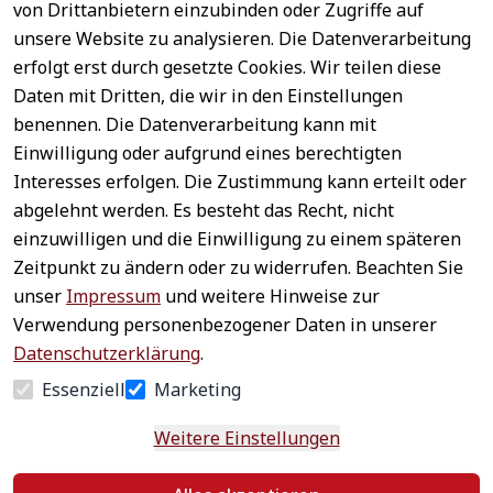
von Drittanbietern einzubinden oder Zugriffe auf
unsere Website zu analysieren. Die Datenverarbeitung
erfolgt erst durch gesetzte Cookies. Wir teilen diese
Daten mit Dritten, die wir in den Einstellungen
benennen. Die Datenverarbeitung kann mit
Sichere 
Einwilligung oder aufgrund eines berechtigten
Rechtliches
Service
Zahlungsar
Interesses erfolgen. Die Zustimmung kann erteilt oder
AGB
Kontakt
ten
abgelehnt werden. Es besteht das Recht, nicht
Impressum
Registrieren
einzuwilligen und die Einwilligung zu einem späteren
Datenschutz
Zahlung &
Zeitpunkt zu ändern oder zu widerrufen. Beachten Sie
Versand
Widerrufsrecht
unser
Impressum
und weitere Hinweise zur
Schneller 
Newsletter 
Widerrufsform
Verwendung personenbezogener Daten in unserer
Versand
abonnieren
ular
Datenschutzerklärung
.
Häufige 
Essenziell
Marketing
Fragen
Weitere Einstellungen
Vertrag