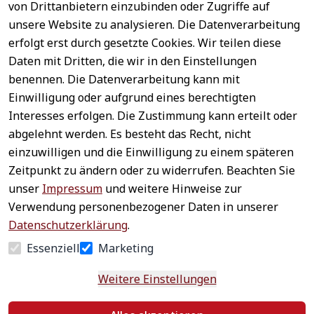
von Drittanbietern einzubinden oder Zugriffe auf
unsere Website zu analysieren. Die Datenverarbeitung
erfolgt erst durch gesetzte Cookies. Wir teilen diese
Daten mit Dritten, die wir in den Einstellungen
benennen. Die Datenverarbeitung kann mit
Sichere 
Einwilligung oder aufgrund eines berechtigten
Rechtliches
Service
Zahlungsar
Interesses erfolgen. Die Zustimmung kann erteilt oder
AGB
Kontakt
ten
abgelehnt werden. Es besteht das Recht, nicht
Impressum
Registrieren
einzuwilligen und die Einwilligung zu einem späteren
Datenschutz
Zahlung &
Zeitpunkt zu ändern oder zu widerrufen. Beachten Sie
Versand
Widerrufsrecht
unser
Impressum
und weitere Hinweise zur
Schneller 
Newsletter 
Widerrufsform
Verwendung personenbezogener Daten in unserer
Versand
abonnieren
ular
Datenschutzerklärung
.
Häufige 
Essenziell
Marketing
Fragen
Weitere Einstellungen
Vertrag