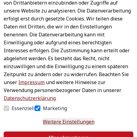
von Drittanbietern einzubinden oder Zugriffe auf
unsere Website zu analysieren. Die Datenverarbeitung
erfolgt erst durch gesetzte Cookies. Wir teilen diese
Daten mit Dritten, die wir in den Einstellungen
benennen. Die Datenverarbeitung kann mit
Sichere 
Einwilligung oder aufgrund eines berechtigten
Rechtliches
Service
Zahlungsar
Interesses erfolgen. Die Zustimmung kann erteilt oder
AGB
Kontakt
ten
abgelehnt werden. Es besteht das Recht, nicht
Impressum
Registrieren
einzuwilligen und die Einwilligung zu einem späteren
Datenschutz
Zahlung &
Zeitpunkt zu ändern oder zu widerrufen. Beachten Sie
Versand
Widerrufsrecht
unser
Impressum
und weitere Hinweise zur
Schneller 
Newsletter 
Widerrufsform
Verwendung personenbezogener Daten in unserer
Versand
abonnieren
ular
Datenschutzerklärung
.
Häufige 
Essenziell
Marketing
Fragen
Weitere Einstellungen
Vertrag