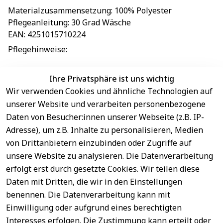
Materialzusammensetzung
: 
100% Polyester
Pflegeanleitung
: 
30 Grad Wäsche
EAN
: 
4251015710224
Pflegehinweise
: 
Ihre Privatsphäre ist uns wichtig
Wir verwenden Cookies und ähnliche Technologien auf
EU-Verantwortliche Person - klicken Sie für Details
unserer Website und verarbeiten personenbezogene
Daten von Besucher:innen unserer Webseite (z.B. IP-
Adresse), um z.B. Inhalte zu personalisieren, Medien
von Drittanbietern einzubinden oder Zugriffe auf
unsere Website zu analysieren. Die Datenverarbeitung
erfolgt erst durch gesetzte Cookies. Wir teilen diese
Daten mit Dritten, die wir in den Einstellungen
benennen. Die Datenverarbeitung kann mit
Sichere 
Einwilligung oder aufgrund eines berechtigten
Rechtliches
Service
Zahlungsar
Interesses erfolgen. Die Zustimmung kann erteilt oder
AGB
Kontakt