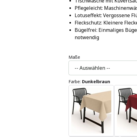
Tischwäsche mit Kuvertsa
Pflegeleicht: Maschinenwä
Lotuseffekt: Vergossene F
Fleckschutz: Kleinere Fle
Bügelfrei: Einmaliges Büge
notwendig
Maße
Farbe
:
Dunkelbraun