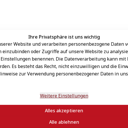
Ihre Privatsphäre ist uns wichtig
serer Website und verarbeiten personenbezogene Daten vo
Sichere Zahlungsarten
rn einzubinden oder Zugriffe auf unsere Website zu analysie
den Einstellungen benennen. Die Datenverarbeitung kann mit
den. Es besteht das Recht, nicht einzuwilligen und die Ein
Hinweise zur Verwendung personenbezogener Daten in un
Schneller Versand
sand
onnieren
n
Weitere Einstellungen
Alles akzeptieren
Alle ablehnen