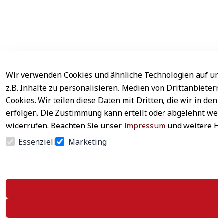
Wir verwenden Cookies und ähnliche Technologien auf un
Rechtliches
Service
z.B. Inhalte zu personalisieren, Medien von Drittanbiete
AGB
Kontakt
Cookies. Wir teilen diese Daten mit Dritten, die wir in 
erfolgen. Die Zustimmung kann erteilt oder abgelehnt wer
Impressum
Registrieren
widerrufen. Beachten Sie unser
Impressum
und weitere 
Datenschutz
Zahlung & Ver
Essenziell
Marketing
Widerrufsrecht
Newsletter ab
Widerrufsformular
Häufige Frage
Vertrag widerrufen