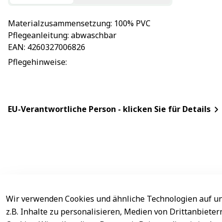
Materialzusammensetzung
: 
100% PVC
Pflegeanleitung
: 
abwaschbar
EAN
: 
4260327006826
Pflegehinweise
: 
EU-Verantwortliche Person - klicken Sie für Details
Wir verwenden Cookies und ähnliche Technologien auf un
Rechtliches
Service
z.B. Inhalte zu personalisieren, Medien von Drittanbiete
AGB
Kontakt