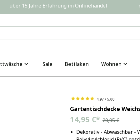
         über 15 Jahre Erfahrung im Onlinehandel                  
ttwäsche
Sale
Bettlaken
Wohnen
Gartentischdecke Weic
14,95 €
*
20,95 €
Dekorativ - Abwaschbar - W
Polyvinylchlorid (PVC) ges