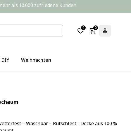
       mehr als 10.000 zufriedene Kunden
0
0
DIY
Weihnachten
hschaum
etterfest – Waschbar – Rutschfest - Decke aus 100 % 
chäumt