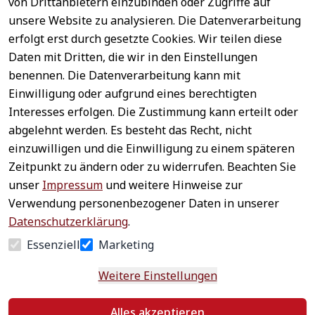
von Drittanbietern einzubinden oder Zugriffe auf
unsere Website zu analysieren. Die Datenverarbeitung
erfolgt erst durch gesetzte Cookies. Wir teilen diese
Daten mit Dritten, die wir in den Einstellungen
benennen. Die Datenverarbeitung kann mit
Sichere 
Einwilligung oder aufgrund eines berechtigten
Rechtliches
Service
Zahlungsar
Interesses erfolgen. Die Zustimmung kann erteilt oder
AGB
Kontakt
ten
abgelehnt werden. Es besteht das Recht, nicht
Impressum
Registrieren
einzuwilligen und die Einwilligung zu einem späteren
Datenschutz
Zahlung &
Zeitpunkt zu ändern oder zu widerrufen. Beachten Sie
Versand
Widerrufsrecht
unser
Impressum
und weitere Hinweise zur
Schneller 
Newsletter 
Widerrufsform
Verwendung personenbezogener Daten in unserer
Versand
abonnieren
ular
Datenschutzerklärung
.
Häufige 
Essenziell
Marketing
Fragen
Weitere Einstellungen
Vertrag
Alles akzeptieren