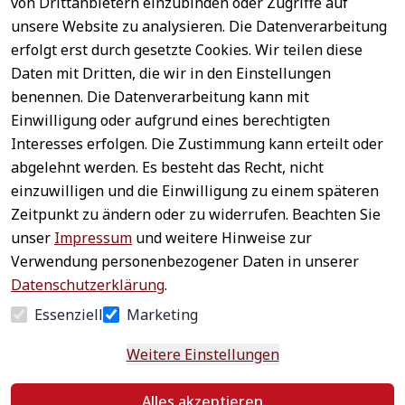
von Drittanbietern einzubinden oder Zugriffe auf
unsere Website zu analysieren. Die Datenverarbeitung
erfolgt erst durch gesetzte Cookies. Wir teilen diese
Daten mit Dritten, die wir in den Einstellungen
benennen. Die Datenverarbeitung kann mit
Sichere 
Einwilligung oder aufgrund eines berechtigten
Rechtliches
Service
Zahlungsar
Interesses erfolgen. Die Zustimmung kann erteilt oder
AGB
Kontakt
ten
abgelehnt werden. Es besteht das Recht, nicht
Impressum
Registrieren
einzuwilligen und die Einwilligung zu einem späteren
Datenschutz
Zahlung &
Zeitpunkt zu ändern oder zu widerrufen. Beachten Sie
Versand
Widerrufsrecht
unser
Impressum
und weitere Hinweise zur
Schneller 
Newsletter 
Widerrufsform
Verwendung personenbezogener Daten in unserer
Versand
abonnieren
ular
Datenschutzerklärung
.
Häufige 
Essenziell
Marketing
Fragen
Weitere Einstellungen
Vertrag
Alles akzeptieren