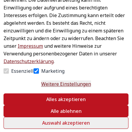
benennen. Die Datenverarbeitung kann mit
Sichere 
Einwilligung oder aufgrund eines berechtigten
Rechtliches
Service
Zahlungsar
Interesses erfolgen. Die Zustimmung kann erteilt oder
AGB
Kontakt
ten
abgelehnt werden. Es besteht das Recht, nicht
Impressum
Registrieren
einzuwilligen und die Einwilligung zu einem späteren
Datenschutz
Zahlung &
Zeitpunkt zu ändern oder zu widerrufen. Beachten Sie
Versand
Widerrufsrecht
unser
Impressum
und weitere Hinweise zur
Schneller 
Newsletter 
Widerrufsform
Verwendung personenbezogener Daten in unserer
Versand
abonnieren
ular
Datenschutzerklärung
.
Häufige 
Essenziell
Marketing
Fragen
Weitere Einstellungen
Vertrag
Alles akzeptieren
widerrufen
Alle ablehnen
Auswahl akzeptieren
©
 textildepot24 2026